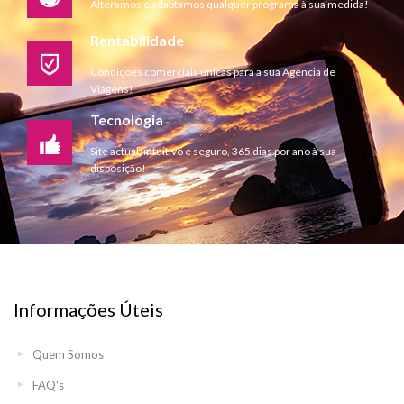
Alteramos e adaptamos qualquer programa à sua medida!
Rentabilidade
Condições comerciais únicas para a sua Agência de
Viagens!
Tecnologia
Site actual, intuitivo e seguro, 365 dias por ano à sua
disposição!
Informações Úteis
Quem Somos
FAQ's