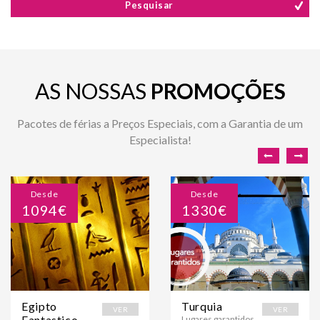
Pesquisar
AS NOSSAS
PROMOÇÕES
Pacotes de férias a Preços Especiais, com a Garantia de um
Especialista!
Desde
Desde
1094€
1330€
Egipto
Turquia
VER
VER
Fantastico
Lugares garantidos