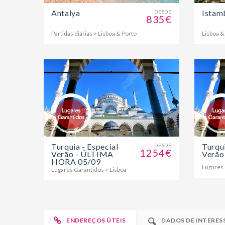
Istam
Antalya
DESDE
835€
Lisboa &
Partidas diárias > Lisboa & Porto
Turquia - Especial
Turqui
DESDE
1254€
Verão - ÚLTIMA
Verão
HORA 05/09
Lugares 
Lugares Garantidos > Lisboa
ENDEREÇOS ÚTEIS
DADOS DE INTERES