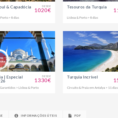
bul & Capadócia
Tesouros da Turquia
DESDE
1020€
1
 Porto > 8 dias
Lisboa & Porto > 8 dias
a | Especial
Turquia Incrível
DESDE
1330€
1
 26
Garantidos > Lisboa & Porto
Circuito & Praia em Antalya > 11 dias
SE
INFORMAÇÕES ÚTEIS
PDF