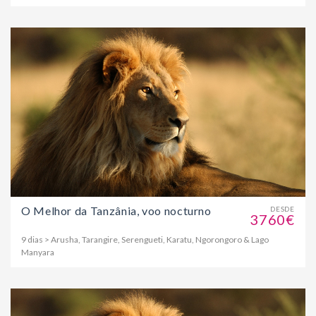
O Melhor da Tanzânia, voo nocturno
DESDE
3760€
9 dias > Arusha, Tarangire, Serengueti, Karatu, Ngorongoro & Lago
Manyara