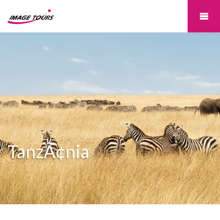
TanzÃ¢nia