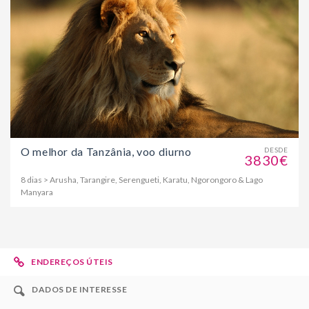
O melhor da Tanzânia, voo diurno
DESDE
3830€
8 dias > Arusha, Tarangire, Serengueti, Karatu, Ngorongoro & Lago
Manyara
ENDEREÇOS ÚTEIS
DADOS DE INTERESSE