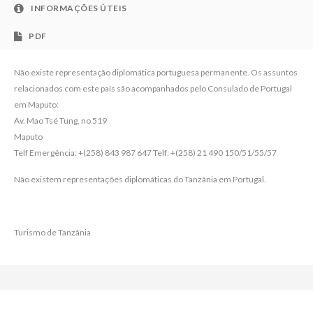
INFORMAÇÕES ÚTEIS
PDF
Não existe representação diplomática portuguesa permanente. Os assuntos
relacionados com este país são acompanhados pelo Consulado de Portugal
em Maputo:
Av. Mao Tsé Tung, no 519
Maputo
Telf Emergência: +(258) 843 987 647 Telf: +(258) 21 490 150/51/55/57
Não existem representações diplomáticas do Tanzânia em Portugal.
Turismo de Tanzânia