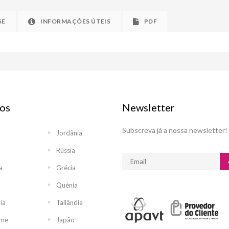
SE
INFORMAÇÕES ÚTEIS
PDF
os
Newsletter
Subscreva já a nossa newsletter!
Jordânia
Rússia
a
Grécia
Quénia
ia
Tailândia
ame
Japão