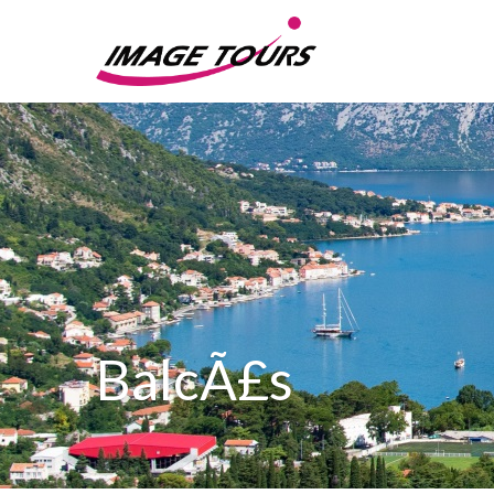
BalcÃ£s