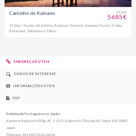
Caminho de Kumano
DESDE
5685€
15 Dias > Kyoto, Hiroshima, Koyasan, Kumano, Kawayu Onsen, Osaka,
Kanazawa, Takayama e Tokyo
ENDEREÇOS ÚTEIS
DADOS DE INTERESSE
INFORMAÇÕES ÚTEIS
PDF
Embaixada Portuguesa no Japão:
Kamiura-Kojimachi Bldg. 4F, 3-10-3, Kojimachi Chiyoda-ku Tokyo 102-0083
Japan
Telefone: +81 (03) 5226-0614