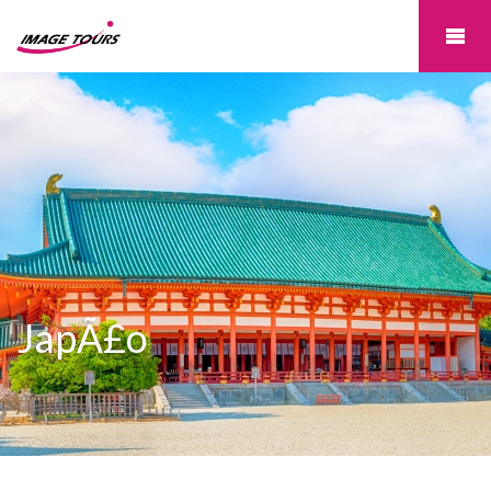
JapÃ£o