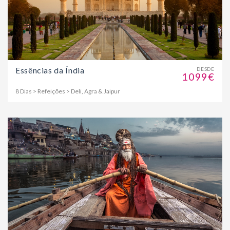
Essências da Índia
DESDE
1099€
8 Dias > Refeições > Deli, Agra & Jaipur