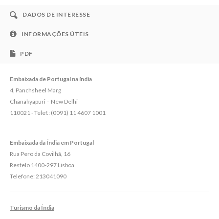
DADOS DE INTERESSE
INFORMAÇÕES ÚTEIS
PDF
Embaixada de Portugal na índia
4, Panchsheel Marg
Chanakyapuri – New Delhi
110021 - Telef.: (0091) 11 4607 1001
Embaixada da Índia em Portugal
Rua Pero da Covilhã, 16
Restelo 1400-297 Lisboa
Telefone: 213041090
Turismo da Índia