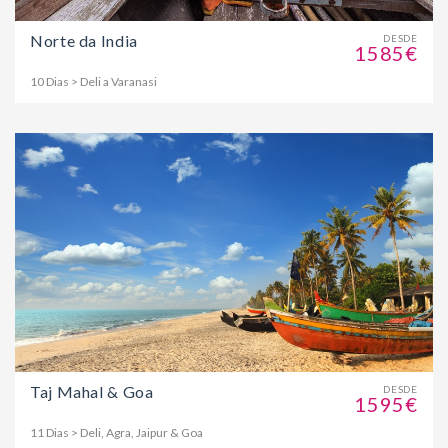
Norte da India
DESDE
1585€
10 Dias > Deli a Varanasi
Taj Mahal & Goa
DESDE
1595€
11 Dias > Deli, Agra, Jaipur & Goa