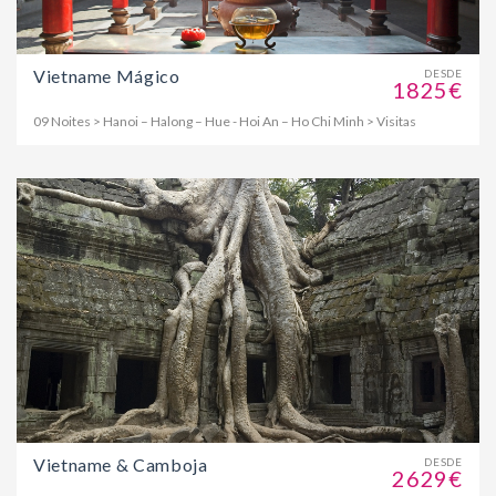
Vietname Mágico
DESDE
1825€
09 Noites > Hanoi – Halong – Hue - Hoi An – Ho Chi Minh > Visitas
Vietname & Camboja
DESDE
2629€