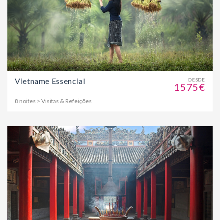
Vietname Essencial
DESDE
1575€
8 noites > Visitas & Refeições