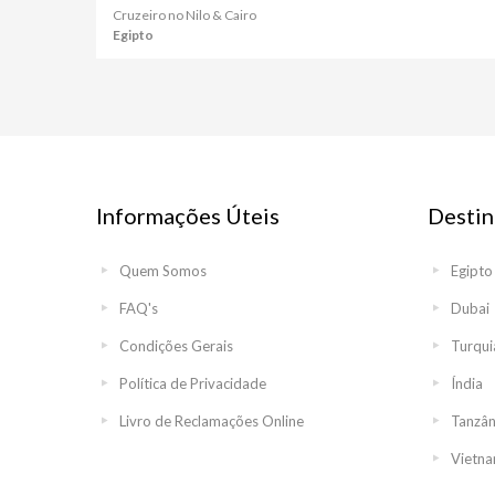
Cruzeiro no Nilo & Cairo
Egipto
Informações Úteis
Destin
Quem Somos
Egipto
FAQ's
Dubai
Condições Gerais
Turqui
Política de Privacidade
Índia
Livro de Reclamações Online
Tanzân
Vietn