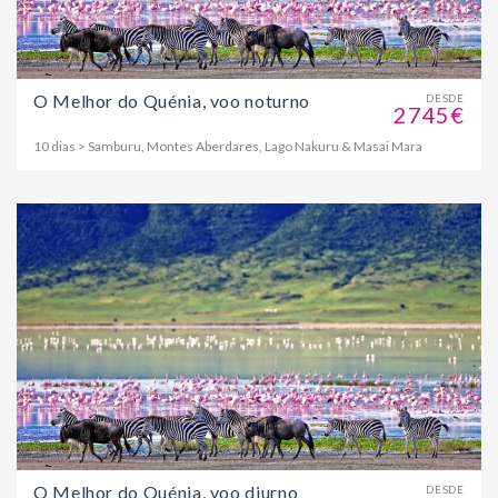
O Melhor do Quénia, voo noturno
DESDE
2745€
10 dias > Samburu, Montes Aberdares, Lago Nakuru & Masai Mara
O Melhor do Quénia, voo diurno
DESDE