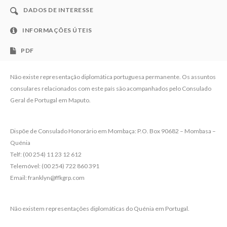
DADOS DE INTERESSE
INFORMAÇÕES ÚTEIS
PDF
Não existe representação diplomática portuguesa permanente. Os assuntos
consulares relacionados com este país são acompanhados pelo Consulado
Geral de Portugal em Maputo.
Dispõe de Consulado Honorário em Mombaça: P.O. Box 90682 – Mombasa –
Quénia
Telf: (00 254) 11 23 12 612
Telemóvel: (00 254) 722 860 391
Email: franklyn@ffkgrp.com
Não existem representações diplomáticas do Quénia em Portugal.